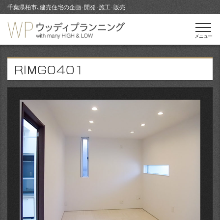
千葉県柏市､建売住宅の企画･開発･施工･販売
メニュー
RIMG0401