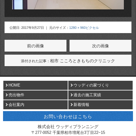
公開日:
2017年9月27日
｜ 元のサイズ：
1280 × 960ピクセル
前の画像
次の画像
柏市 こころときもちのクリニック
添付された記事：
HOME
ウッディの家づくり
売出物件
過去の施工実績
会社案内
新着情報
お問い合わせはこちら
株式会社 ウッディプランニング
〒
277-0052
千葉県
柏市
増尾台3丁目22−15