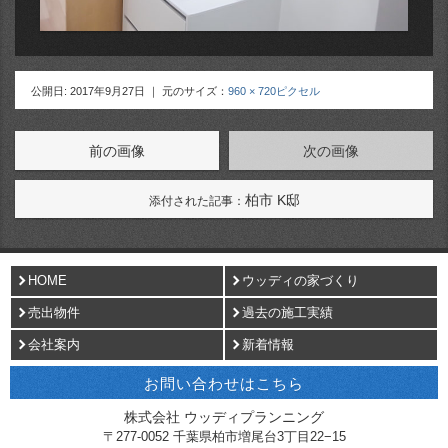
公開日:
2017年9月27日
｜ 元のサイズ：
960 × 720ピクセル
前の画像
次の画像
柏市 K邸
添付された記事：
HOME
ウッディの家づくり
売出物件
過去の施工実績
会社案内
新着情報
お問い合わせはこちら
株式会社 ウッディプランニング
〒
277-0052
千葉県
柏市
増尾台3丁目22−15