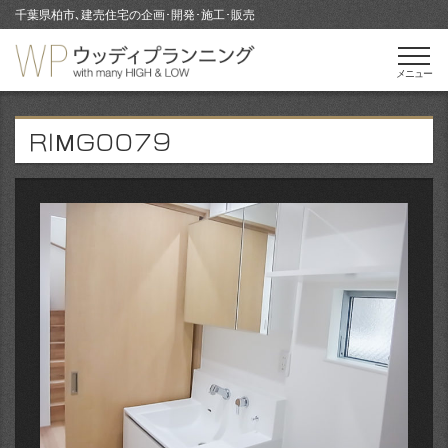
千葉県柏市､建売住宅の企画･開発･施工･販売
メニュー
RIMG0079