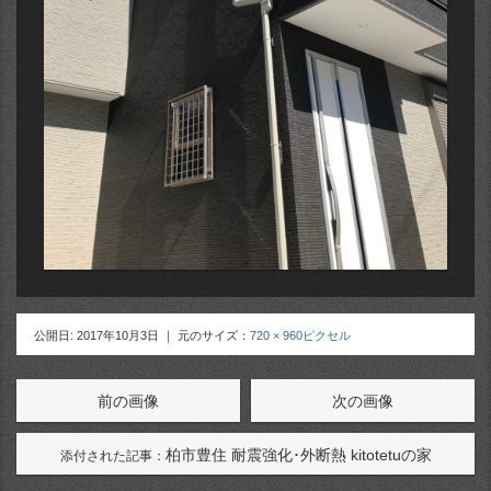
公開日:
2017年10月3日
｜ 元のサイズ：
720 × 960ピクセル
前の画像
次の画像
柏市豊住 耐震強化･外断熱 kitotetuの家
添付された記事：