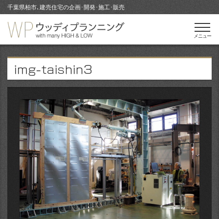
千葉県柏市､建売住宅の企画･開発･施工･販売
メニュー
img-taishin3