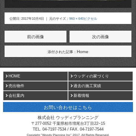
公開日:
2017年10月4日
｜ 元のサイズ：
960 × 640ピクセル
前の画像
次の画像
Home
添付された記事：
HOME
ウッディの家づくり
売出物件
過去の施工実績
会社案内
新着情報
お問い合わせはこちら
株式会社 ウッディプランニング
〒
277-0052
千葉県
柏市
増尾台3丁目22−15
TEL.
04-7197-7534
/ FAX.
04-7197-7544
Copyright "Woody Planning Inc" 2017, All Rights Reserved.